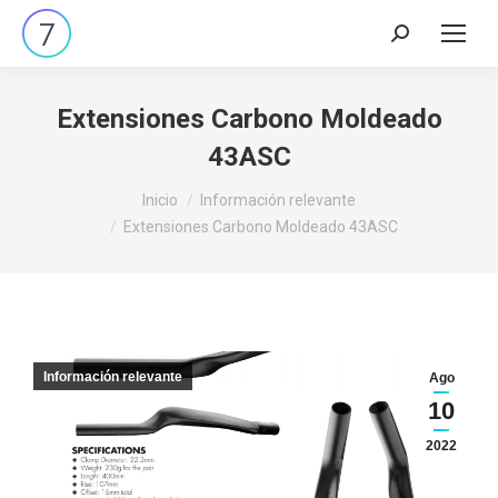
Buscar:
Extensiones Carbono Moldeado
43ASC
Estás aquí:
Inicio
Información relevante
Extensiones Carbono Moldeado 43ASC
Información relevante
Ago
10
2022