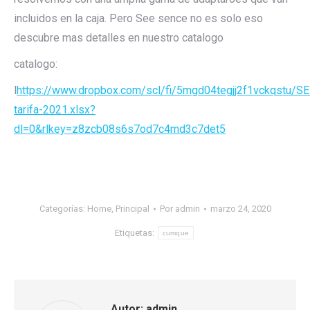
incluidos en la caja. Pero See sence no es solo eso
descubre mas detalles en nuestro catalogo
catalogo:
l
https://www.dropbox.com/scl/fi/5mgd04tegjj2f1vckqstu/S
tarifa-2021.xlsx?
dl=0&rlkey=z8zcb08s6s7od7c4md3c7det5
Categorías:
Home
,
Principal
Por
admin
marzo 24, 2020
Etiquetas:
cumque
Autor:
admin