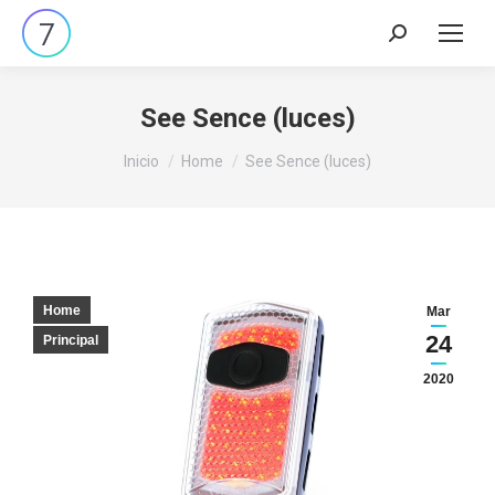
Buscar:
See Sence (luces)
Estás aquí:
Inicio
Home
See Sence (luces)
Home
Mar
24
Principal
2020